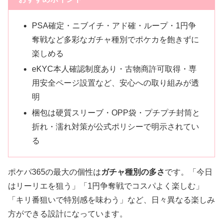
PSA確定・ニブイチ・アド確・ループ・1円争
奪戦など多彩なガチャ種別でポケカを飽きずに
楽しめる
eKYC本人確認制度あり・古物商許可取得・専
用安全ページ設置など、安心への取り組みが透
明
梱包は硬質スリーブ・OPP袋・プチプチ封筒と
折れ・濡れ対策が公式ポリシーで明示されてい
る
ポケパ365の最大の個性は
ガチャ種別の多さ
です。「今日
はリーリエを狙う」「1円争奪戦でコスパよく楽しむ」
「キリ番狙いで特別感を味わう」など、日々異なる楽しみ
方ができる設計になっています。