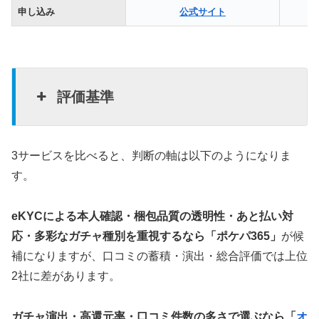
申し込み
公式サイト
評価基準
3サービスを比べると、判断の軸は以下のようになりま
す。
eKYCによる本人確認・梱包品質の透明性・あと払い対
応・多彩なガチャ種別を重視するなら「ポケパ365」
が候
補になりますが、口コミの蓄積・演出・総合評価では上位
2社に差があります。
ガチャ演出・高還元率・口コミ件数の多さで選ぶなら「
オ