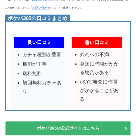
みつかりましたら「
お問い合わせ
」までご連絡ください。
ポケパ365の口コミまとめ
良い口コミ
悪い口コミ
ガチャ種別が豊富
外れへの不満
梱包が丁寧
発送に時間がかか
る場合がある
送料無料
eKYC審査に時間
初回無料ガチャあ
がかかることがあ
り
る
ポケパ365の公式サイトはこちら