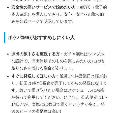
安全性の高いサービスで始めたい方
：eKYC（電子的
本人確認）を導入しており、安心・安全への取り組
みを公式ページで明示しています。
ポケパ365がおすすめしにくい人
演出の派手さを重視する方
：ガチャ演出はシンプル
な設計で、演出体験そのものを楽しみたい方には物
足りなさを感じる場合があります。
すぐに発送してほしい方
：通常1〜14営業日と幅があ
り、初回はeKYC審査が完了してからの発送になりま
す。急いで受け取りたい場合はスケジュールに余裕
を持って利用してください。(ただし、公式規定は1〜
14日だが、実際には数日で届くという声が多く、発
送スピードの満足度は高い)