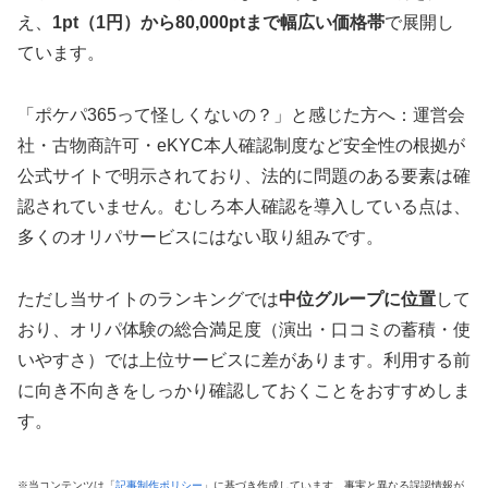
え、
1pt（1円）から80,000ptまで幅広い価格帯
で展開し
ています。
「ポケパ365って怪しくないの？」と感じた方へ：運営会
社・古物商許可・eKYC本人確認制度など安全性の根拠が
公式サイトで明示されており、法的に問題のある要素は確
認されていません。むしろ本人確認を導入している点は、
多くのオリパサービスにはない取り組みです。
ただし当サイトのランキングでは
中位グループに位置
して
おり、オリパ体験の総合満足度（演出・口コミの蓄積・使
いやすさ）では上位サービスに差があります。利用する前
に向き不向きをしっかり確認しておくことをおすすめしま
す。
※当コンテンツは「
記事制作ポリシー
」に基づき作成しています。事実と異なる誤認情報が