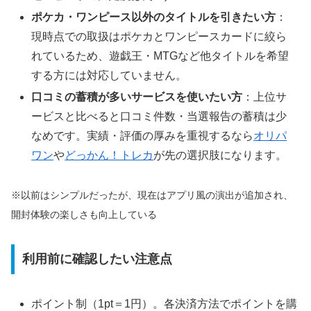
ポケカ・ワンピース以外のタイトルを引きたい方
：
現時点での取扱はポケカとワンピースカードに絞ら
れているため、遊戯王・MTGなど他タイトルを希望
する方には対応していません。
口コミの蓄積が多いサービスを使いたい方
：上位サ
ービスと比べると口コミ件数・当選報告の蓄積は少
なめです。実績・評価の厚みを重視するなら
オリパ
ワン
や
どっかん！トレカ
が先の選択肢になります。
※以前はシンプルだったが、現在はアプリ風の演出が追加され、
開封体験の楽しさも向上している
利用前に確認したい注意点
ポイント制（1pt＝1円）。各決済方法でポイントを購