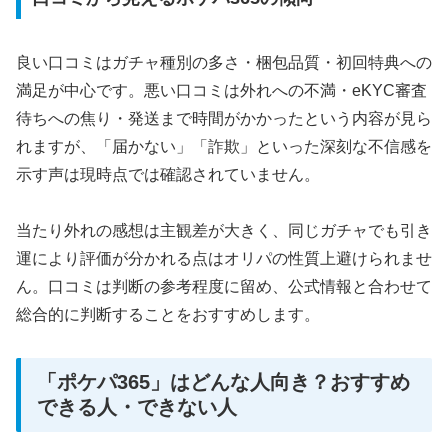
良い口コミはガチャ種別の多さ・梱包品質・初回特典への
満足が中心です。悪い口コミは外れへの不満・eKYC審査
待ちへの焦り・発送まで時間がかかったという内容が見ら
れますが、「届かない」「詐欺」といった深刻な不信感を
示す声は現時点では確認されていません。
当たり外れの感想は主観差が大きく、同じガチャでも引き
運により評価が分かれる点はオリパの性質上避けられませ
ん。口コミは判断の参考程度に留め、公式情報と合わせて
総合的に判断することをおすすめします。
「ポケパ365」はどんな人向き？おすすめ
できる人・できない人