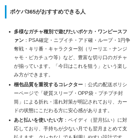
ポケパ365がおすすめできる人
多様なガチャ種別で遊びたいポケカ・ワンピースフ
ァン
：PSA確定・ニブイチ・アド確・ループ・1円争
奪戦・キリ番・キャラクター別（リーリエ・ナンジ
ャモ・ピカチュウ等）など、豊富な切り口のガチャ
が揃っています。「今日はこれを狙う」という楽し
み方ができます。
梱包品質を重視するコレクター
：公式の配送ポリシ
ーページで「硬質スリーブ・OPP袋・プチプチ封
筒」による折れ・濡れ対策が明記されており、カー
ドの状態にこだわる方に安心感があります。
あと払いを使いたい方
：ペイディ（翌月払い）に対
応しており、手持ちが少ない月でも翌月まとめて支
払えます。クレカなしでも利用しやすい設計です。