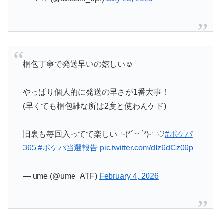
梱包丁寧で発送早いの嬉しい☺️
やっぱり個人的に発送の早さが1番大事！
(早くても梱包雑な所は2度と使わんケド)
旧裏も毎回入ってて楽しい╰(*´︶`*)╯♡
#ポケパ
365
#ポケパ当選報告
pic.twitter.com/dIz6dCz06p
— ume (@ume_ATF)
February 4, 2026