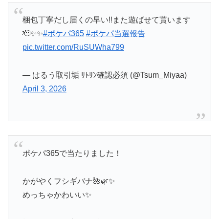
梱包丁寧だし届くの早い‼️また遊ばせて貰います
🫡✨✨
#ポケパ365
#ポケパ当選報告
pic.twitter.com/RuSUWha799
— はるう取引垢 ﾘﾄﾘﾝ確認必須 (@Tsum_Miyaa)
April 3, 2026
ポケパ365で当たりました！
かがやくフシギバナ🌺🌿✨
めっちゃかわいい✨