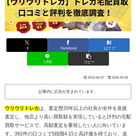
X
Facebook
はてブ
LINE
コピー
2024.06.07
2026.04.06
記事内に広告が含まれています。
ウリウリトレカ
は、査定歴20年以上の社長が全件を直接
査定し、他店より高い買取額を実現していると評判の宅配
買取サービスで、高額査定を重視したい人に向いていま
す。382件の口コミで5段階4.15と高評価を得ており、送