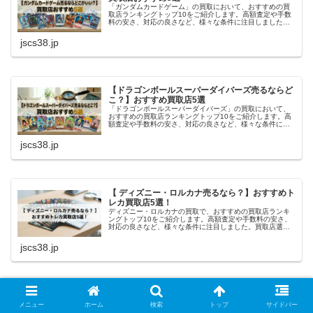
「ガンダムカードゲーム」の買取において、おすすめの買
取店ランキングトップ10をご紹介します。高額査定や手数
料の安さ、対応の良さなど、様々な条件に注目しました。
買取店選びで悩んでいる方や、初めてトレカの売却をする
方にとって、参考になれば幸いです。
jscs38.jp
【ドラゴンボールスーパーダイバーズ売るならど
こ？】おすすめ買取店5選
「ドラゴンボールスーパーダイバーズ」の買取において、
おすすめの買取店ランキングトップ10をご紹介します。高
額査定や手数料の安さ、対応の良さなど、様々な条件に注
目しました。買取店選びで悩んでいる方や、初めてトレカ
の売却をする方にとって、参考になれば幸いです。
jscs38.jp
【 ディズニー・ロルカナ売るなら？】おすすめト
レカ買取店5選！
ディズニー・ロルカナの買取で、おすすめの買取店ランキ
ングトップ10をご紹介します。高額査定や手数料の安さ、
対応の良さなど、様々な条件に注目しました。買取店選び
で悩んでいる方や、初めてトレカの売却をする方にとっ
て、参考になれば幸いです。
jscs38.jp
【五等分の花嫁カード売るなら？】おすすめトレ
カ買取店5選！
メニュー
ホーム
検索
トップ
サイドバー