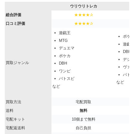
ウリウリトレカ
総合評価
★★★★✰
口コミ評価
★★★★✰
遊戯王
ポケ
MTG
遊戯
デュエマ
DBH
ポケカ
デジ
買取ジャンル
DBH
ヴァ
ワンピ
バト
バトスピ
など
など
買取方法
宅配買取
送料
無料
宅配キット
10個まで無料
宅配返送料
自己負担