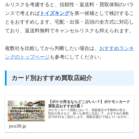
ルリスクを考慮すると、信頼性・返送料・買取体制のバラ
ンスで考えれば
トイズキング
を第一候補として検討するこ
とをおすすめします。宅配・出張・店頭の全方式に対応し
ており、返送料無料でキャンセルリスクも抑えられます。
複数社を比較してから判断したい場合は、
おすすめランキ
ングのトップページ
も参考にしてください。
カード別おすすめ買取店紹介
【ポケカ売るならどこがいい？】ポケモンカード
買取店おすすめ5選！
ポケモンカード買取において、高額査定や手数料の安さ、
対応の良さなど、様々な条件に注目して、おすすめの買取
店TOP10をご紹介します。買取店選びで悩んでいる方や、
初めてトレカの売却をする方にとって、参考になる情報を
詳しく解説しています。
jscs38.jp