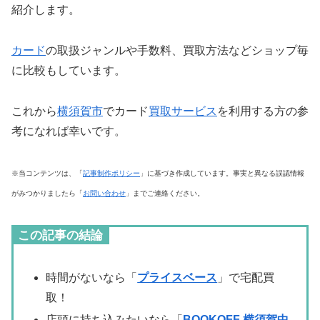
紹介します。
カード
の取扱ジャンルや手数料、買取方法などショップ毎
に比較もしています。
これから
横須賀市
でカード
買取サービス
を利用する方の参
考になれば幸いです。
※当コンテンツは、「
記事制作ポリシー
」に基づき作成しています。事実と異なる誤認情報
がみつかりましたら「
お問い合わせ
」までご連絡ください。
この記事の結論
時間がないなら「
プライスベース
」で宅配買
取！
店頭に持ち込みたいなら「
BOOKOFF 横須賀中