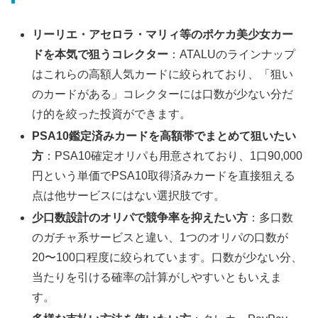
リーリエ・アセロラ・マリィ等のポケカ美少女カー
ドを本気で狙うコレクター
：ATALUのラインナップ
はこれらの高額人気カードに絞られており、「狙い
のカードがある」コレクターには口数が少ない分だ
け的を絞った投資ができます。
PSA10鑑定済みカードを高額帯でまとめて狙いたい
方
：PSA10確定オリパも用意されており、1口90,000
円という単価でPSA10取得済みカードを直接狙える
点は他サービスにはない選択肢です。
少口数設計のオリパで競争率を抑えたい方
：多口数
のガチャ系サービスと違い、1つのオリパの口数が
20〜100口程度に絞られています。口数が少ない分、
当たりを引ける確率の計算がしやすいともいえま
す。