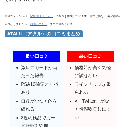
※当コンテンツは「
記事制作ポリシー
」に基づき作成しています。事実と異なる誤認情報が
みつかりましたら「
お問い合わせ
」までご連絡ください。
ATALU（アタル）の口コミまとめ
良い口コミ
悪い口コミ
激レアカードが当
価格帯が高く気軽
たった報告
に試せない
PSA10確定オリパ
ラインナップが限
あり
られる
口数が少なく的を
X（Twitter）がな
絞れる
く情報収集しにく
い
3度の検品でカー
ド状態を管理