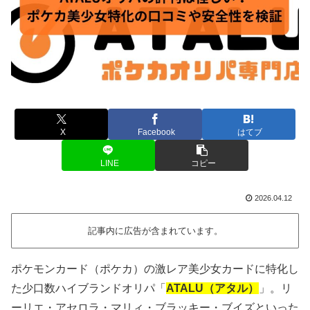
X
Facebook
はてブ
LINE
コピー
2026.04.12
記事内に広告が含まれています。
ポケモンカード（ポケカ）の激レア美少女カードに特化し
た少口数ハイブランドオリパ「
ATALU（アタル）
」。リ
ーリエ・アセロラ・マリィ・ブラッキー・ブイズといった