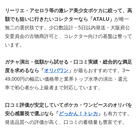
リーリエ・アセロラ等の激レア美少女ポケカに絞って、高
額でも狙いに行きたいコレクターなら「ATALU」
が唯一
無二の選択肢です。少口数設計・5日以内発送・大阪府公
安委員会の古物商許可と、コレクター向けの基盤は整って
います。
ガチャ演出・低額から試せる・口コミ実績・総合的な満足
度を求めるなら「
オリパワン
」
が最もおすすめです。3〜
49,000円の幅広い価格帯と業界トップ水準の演出・還元
率で初心者から上級者まで対応しています。
口コミ評価が安定していてポケカ・ワンピースのオリパを
安心感重視で選ぶなら「
どっかん！トレカ
」
も有力です。
発送品質への評価が高く、口コミの蓄積量も豊富です。