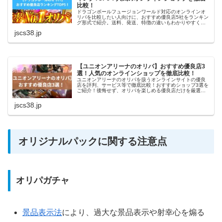
比較！
ドラゴンボールフュージョンワールド対応のオンラインオ
リパを比較したい人向けに、おすすめ優良店5社をランキン
グ形式で紹介。送料、発送、特徴の違いもわかりやすく整
理しています。
jscs38.jp
【ユニオンアリーナのオリパ】おすすめ優良店3
選！人気のオンラインショップを徹底比較！
ユニオンアリーナのオリパを扱うオンラインサイトの優良
店を評判、サービス等で徹底比較！おすすめショップ3選を
ご紹介！後悔せず、オリパを楽しめる優良店だけを厳選し
ました。
jscs38.jp
オリジナルパックに関する注意点
オリパガチャ
景品表示法
により、過大な景品表示や射幸心を煽る