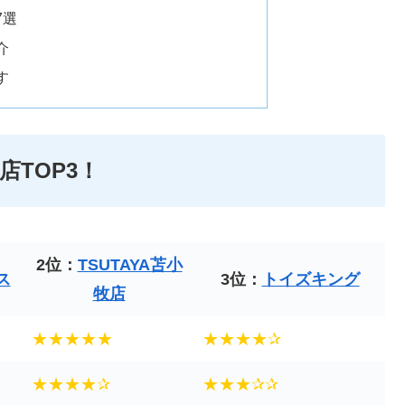
7選
介
す
TOP3！
2位：
TSUTAYA苫小
ス
3位：
トイズキング
牧店
★★★★★
★★★★✰
★★★★✰
★★★✰✰