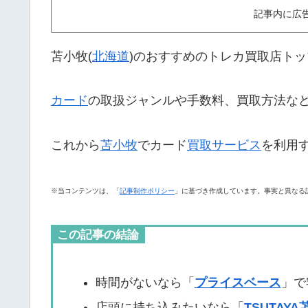
記事内に広
苫小牧(
北海道
)のおすすめのトレカ買取店トッ
カード
の取扱ジャンルや手数料、買取方法な
これから
苫小牧
でカード
買取サービス
を利用
※当コンテンツは、「
記事制作ポリシー
」に基づき作成しています。事実と異なる
この記事の結論
時間がないなら「
プライスベース
」で
店頭に持ち込みたいなら「
TSUTAY