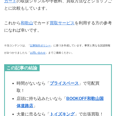
カード
の取扱ジャンルや手数料、買取方法などショップご
とに比較もしています。
これから
和歌山
でカード
買取サービス
を利用する方の参考
になれば幸いです。
※当コンテンツは、「
記事制作ポリシー
」に基づき作成しています。事実と異なる誤認情報
がみつかりましたら「
お問い合わせ
」までご連絡ください。
この記事の結論
時間がないなら「
プライスベース
」で宅配買
取！
店頭に持ち込みたいなら「
BOOKOFF和歌山国
体道路店
」
大量に売るなら「
トイズキング
」で出張買取！