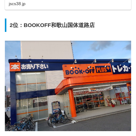
です。
jscs38.jp
2位：BOOKOFF和歌山国体道路店