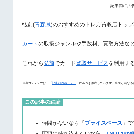
記事内に広
弘前(
青森県
)のおすすめのトレカ買取店トップ
カード
の取扱ジャンルや手数料、買取方法な
これから
弘前
でカード
買取サービス
を利用す
※当コンテンツは、「
記事制作ポリシー
」に基づき作成しています。事実と異なる
この記事の結論
時間がないなら「
プライスベース
」で
店頭に持ち込みたいなら「
TSUTAY