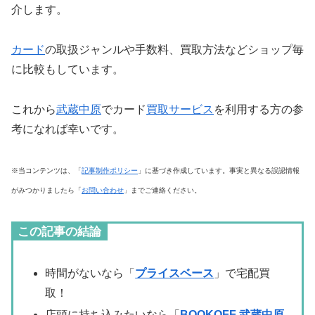
介します。
カード
の取扱ジャンルや手数料、買取方法などショップ毎
に比較もしています。
これから
武蔵中原
でカード
買取サービス
を利用する方の参
考になれば幸いです。
※当コンテンツは、「
記事制作ポリシー
」に基づき作成しています。事実と異なる誤認情報
がみつかりましたら「
お問い合わせ
」までご連絡ください。
この記事の結論
時間がないなら「
プライスベース
」で宅配買
取！
店頭に持ち込みたいなら「
BOOKOFF 武蔵中原