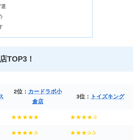
7選
介
す
TOP3！
2位：
カードラボ小
ス
3位：
トイズキング
倉店
★★★★★
★★★★✰
★★★★✰
★★★✰✰