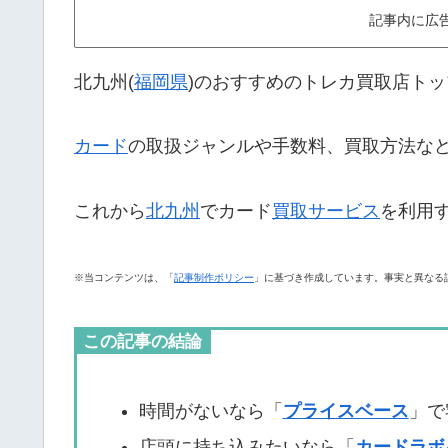
記事内に広
北九州(
福岡県
)のおすすめのトレカ買取店トッ
カード
の取扱ジャンルや手数料、買取方法な
これから
北九州
でカード
買取サービス
を利用
※当コンテンツは、「
記事制作ポリシー
」に基づき作成しています。事実と異なる
この記事の結論
時間がないなら「
プライスベース
」で
店頭に持ち込みたいなら「
カードラボ