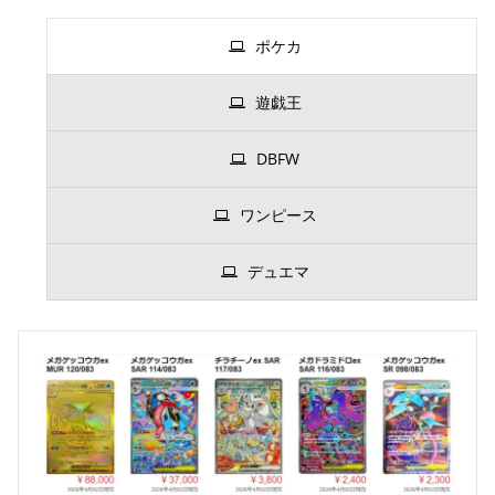
ポケカ
遊戯王
DBFW
ワンピース
デュエマ