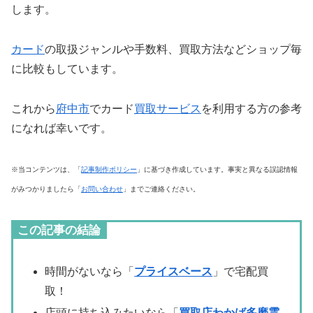
します。
カード
の取扱ジャンルや手数料、買取方法などショップ毎
に比較もしています。
これから
府中市
でカード
買取サービス
を利用する方の参考
になれば幸いです。
※当コンテンツは、「
記事制作ポリシー
」に基づき作成しています。事実と異なる誤認情報
がみつかりましたら「
お問い合わせ
」までご連絡ください。
この記事の結論
時間がないなら「
プライスベース
」で宅配買
取！
店頭に持ち込みたいなら「
買取店わかば多磨霊