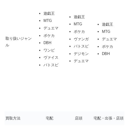
遊戯王
遊戯王
MTG
MTG
遊戯王
デュエマ
ポケカ
MTG
ポケカ
取り扱いジャン
ヴァンガ
デュエマ
DBH
ル
バトスピ
ポケカ
ワンピ
デジモン
DBH
ヴァイス
デュエマ
バトスピ
買取方法
宅配
店頭
宅配・出張・店頭