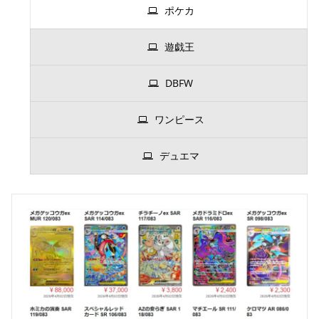
ポケカ
遊戯王
DBFW
ワンピース
デュエマ