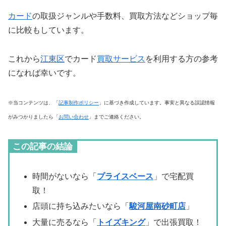
カード
の取扱ジャンルや手数料、買取方法などショップ毎
に比較もしています。
これから
江東区
でカード
買取サービス
を利用する方の参考
になれば幸いです。
※当コンテンツは、「
記事制作ポリシー
」に基づき作成しています。事実と異なる誤認情報
がみつかりましたら「
お問い合わせ
」までご連絡ください。
この記事の結論
時間がないなら「
プライスベース
」で宅配買
取！
店頭に持ち込みたいなら「
駿河屋南砂町店
」
大量に売るなら「
トイズキング
」で出張買取！