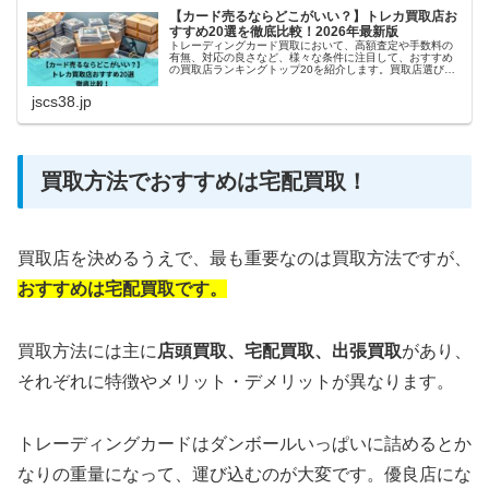
【カード売るならどこがいい？】トレカ買取店お
すすめ20選を徹底比較！2026年最新版
トレーディングカード買取において、高額査定や手数料の
有無、対応の良さなど、様々な条件に注目して、おすすめ
の買取店ランキングトップ20を紹介します。買取店選びで
悩んでいる方や、初めてトレカの売却をする方にとって、
参考になれば幸いです。
jscs38.jp
買取方法でおすすめは宅配買取！
買取店を決めるうえで、最も重要なのは買取方法ですが、
おすすめは宅配買取です。
買取方法には主に
店頭買取、
宅配買取、出張買取
があり、
それぞれに特徴やメリット・デメリットが異なります。
トレーディングカードはダンボールいっぱいに詰めるとか
なりの重量になって、運び込むのが大変です。優良店にな