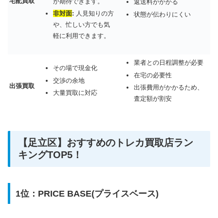
宅配買取
が期待できます。
返送料がかかる
非対面
:
人見知りの方
状態が伝わりにくい
や、忙しい方でも気
軽に利用できます。
業者との日程調整が必要
その場で現金化
在宅の必要性
交渉の余地
出張買取
出張費用がかかるため、
大量買取に対応
査定額が割安
【足立区】おすすめのトレカ買取店ラン
キングTOP5！
1位：PRICE BASE(プライスベース)