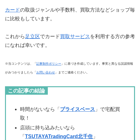
カード
の取扱ジャンルや手数料、買取方法などショップ毎
に比較もしています。
これから
足立区
でカード
買取サービス
を利用する方の参考
になれば幸いです。
※当コンテンツは、「
記事制作ポリシー
」に基づき作成しています。事実と異なる誤認情報
がみつかりましたら「
お問い合わせ
」までご連絡ください。
この記事の結論
時間がないなら「
プライスベース
」で宅配買
取！
店頭に持ち込みたいなら
「
TSUTAYATradingCard北千住
」