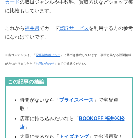
カード
の取扱ジャンルや手数料、買取方法などショップ毎
に比較もしています。
これから
福井県
でカード
買取サービス
を利用する方の参考
になれば幸いです。
※当コンテンツは、「
記事制作ポリシー
」に基づき作成しています。事実と異なる誤認情報
がみつかりましたら「
お問い合わせ
」までご連絡ください。
この記事の結論
時間がないなら「
プライスベース
」で宅配買
取！
店頭に持ち込みたいなら「
BOOKOFF 福井米松
店
」
大量に売るなら「
トイズキング
」で出張買取！