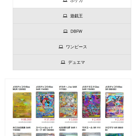
ポケカ
遊戯王
DBFW
ワンピース
デュエマ