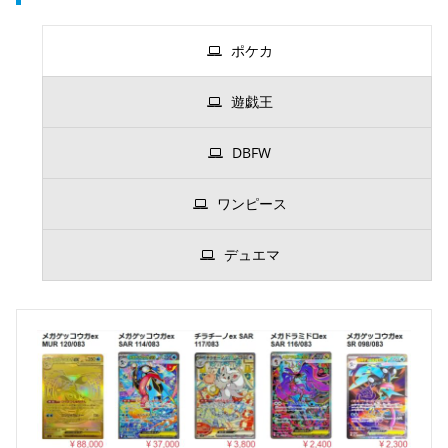
ポケカ
遊戯王
DBFW
ワンピース
デュエマ