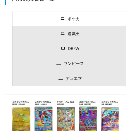
ポケカ
遊戯王
DBFW
ワンピース
デュエマ