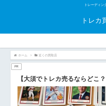
トレーディン
トレカ
ホーム
近くの買取店
PR
【大須でトレカ売るならどこ？