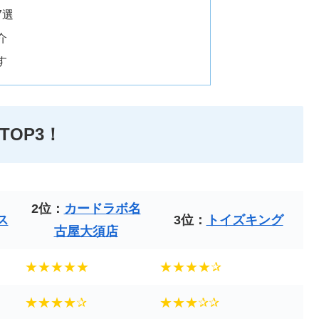
7選
介
す
OP3！
2位：
カードラボ名
ス
3位：
トイズキング
古屋大須店
★★★★★
★★★★✰
★★★★✰
★★★✰✰