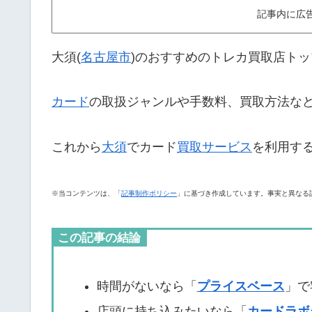
記事内に広
大須(
名古屋市
)のおすすめのトレカ買取店トッ
カード
の取扱ジャンルや手数料、買取方法な
これから
大須
でカード
買取サービス
を利用す
※当コンテンツは、「
記事制作ポリシー
」に基づき作成しています。事実と異なる
この記事の結論
時間がないなら「
プライスベース
」で
店頭に持ち込みたいなら「
カードラボ